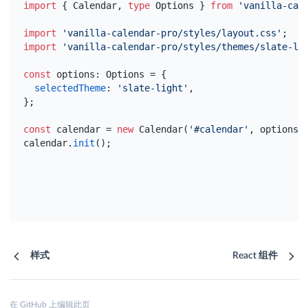
import
{
Calendar
,
type
Options
}
from
'vanilla-cal
import
'vanilla-calendar-pro/styles/layout.css'
;
import
'vanilla-calendar-pro/styles/themes/slate-li
const
options
:
 Options = 
{
selectedTheme
:
'slate-light'
,
}
;
[3/3] Starting
const
calendar
 = 
new
 Calendar
(
'#calendar'
,
options
)
calendar
.
init
(
)
;
样式
React 组件
在 GitHub 上编辑此页