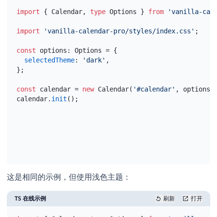
import
{
Calendar
,
type
Options
}
from
'vanilla-cal
import
'vanilla-calendar-pro/styles/index.css'
;
const
options
:
 Options = 
{
selectedTheme
:
'dark'
,
}
;
const
calendar
 = 
new
 Calendar
(
'#calendar'
,
options
)
calendar
.
init
(
)
;
这是相同的示例，但使用浅色主题：
TS 在线示例
刷新
打开