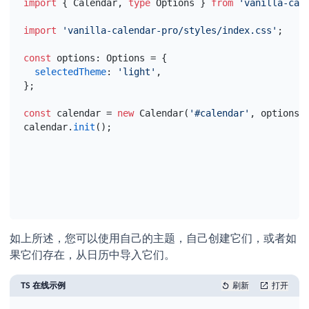
import
{
Calendar
,
type
Options
}
from
'vanilla-cal
import
'vanilla-calendar-pro/styles/index.css'
;
const
options
:
 Options = 
{
selectedTheme
:
'light'
,
}
;
const
calendar
 = 
new
 Calendar
(
'#calendar'
,
options
)
calendar
.
init
(
)
;
[3/3] Starting
如上所述，您可以使用自己的主题，自己创建它们，或者如
果它们存在，从日历中导入它们。
TS 在线示例
刷新
打开