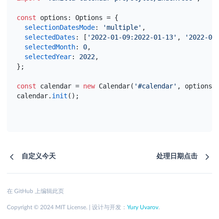
const
options
:
 Options = 
{
selectionDatesMode
:
'multiple'
,
selectedDates
:
[
'2022-01-09:2022-01-13'
,
'2022-01
selectedMonth
:
0
,
selectedYear
:
2022
,
}
;
const
calendar
 = 
new
 Calendar
(
'#calendar'
,
options
)
calendar
.
init
(
)
;
自定义今天
处理日期点击
在 GitHub 上编辑此页
Copyright © 2024 MIT License. | 设计与开发：
Yury Uvarov
.