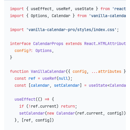
import
 { 
useEffect
, 
useRef
, 
useState
 } 
from
 'react'
import
 { 
Options
, 
Calendar
 } 
from
 'vanilla-calendar
import
 'vanilla-calendar-pro/styles/index.css'
;
interface
 CalendarProps
 extends
 React
.
HTMLAttribute
  config
?
:
 Options
,
}
function
 VanillaCalendar
({ 
config
, 
...
attributes
 }
:
  const
 ref
 =
 useRef
(
null
);
  const
 [
calendar
, 
setCalendar
] 
=
 useState
<
Calendar
  useEffect
(() 
=>
 {
    if
 (
!
ref
.
current
) 
return
;
    setCalendar
(
new
 Calendar
(
ref
.
current
, 
config
));
  }, [
ref
, 
config
])