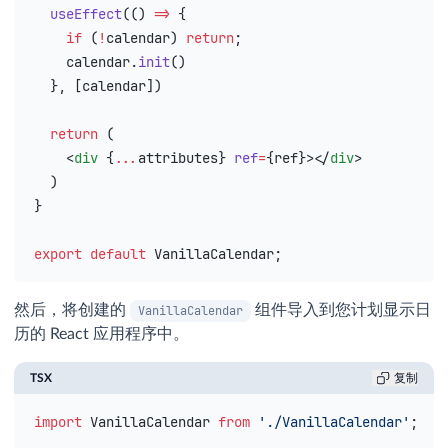
  useEffect
(() 
=>
 {
    if
 (
!
calendar
) 
return
;
    calendar
.
init
()
  }, [
calendar
])
  return
 (
    <
div
 {
...
attributes
}
 ref
=
{
ref
}
></
div
>
  )
}
export
 default
 VanillaCalendar
;
然后，将创建的
组件导入到您计划显示日
VanillaCalendar
历的 React 应用程序中。
TSX
复制
import
 VanillaCalendar
 from
 './VanillaCalendar'
;