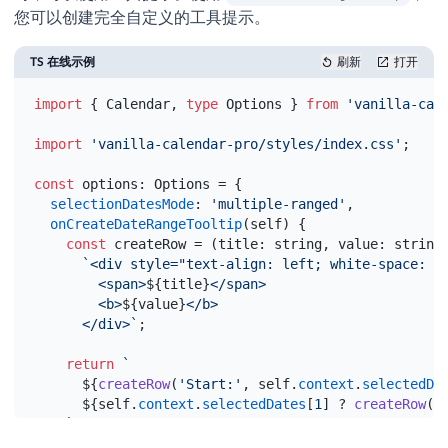
您可以创建完全自定义的工具提示。
TS 在线示例
刷新
打开
import
{
Calendar
,
type
Options
}
from
'vanilla-cal
import
'vanilla-calendar-pro/styles/index.css'
;
const
options
:
 Options = 
{
[3/3] Starting
selectionDatesMode
:
'multiple-ranged'
,
onCreateDateRangeTooltip
(
self
)
{
const
createRow
 = 
(
title
:
 string
,
value
:
 string
`<div style="text-align: left; white-space: n
        <span>
${
title
}
</span>
        <b>
${
value
}
</b>
      </div>`
;
return
`
${
createRow
(
'Start:'
,
self
.
context
.
selectedDa
${
self
.
context
.
selectedDates
[
1
]
 ? 
createRow
(
'
    `
;
}
,