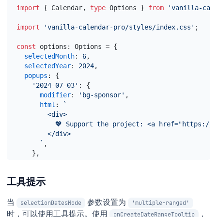
import
{
Calendar
,
type
Options
}
from
'vanilla-cal
import
'vanilla-calendar-pro/styles/index.css'
;
const
options
:
 Options = 
{
selectedMonth
:
6
,
selectedYear
:
2024
,
popups
:
{
'2024-07-03'
:
{
modifier
:
'bg-sponsor'
,
html
:
`
        <div>
          💖 Support the project: <a href="https://
        </div>
      `
,
}
,
}
,
}
;
工具提示
const
calendar
 = 
new
 Calendar
(
'#calendar'
,
options
)
calendar
.
init
(
)
;
当
参数设置为
selectionDatesMode
'multiple-ranged'
时，可以使用工具提示。使用
，
onCreateDateRangeTooltip