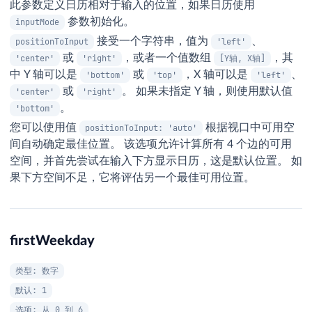
此参数定义日历相对于输入的位置，如果日历使用
参数初始化。
inputMode
接受一个字符串，值为
、
positionToInput
'left'
或
，或者一个值数组
，其
'center'
'right'
[Y轴, X轴]
中 Y 轴可以是
或
，X 轴可以是
、
'bottom'
'top'
'left'
或
。 如果未指定 Y 轴，则使用默认值
'center'
'right'
。
'bottom'
您可以使用值
根据视口中可用空
positionToInput: 'auto'
间自动确定最佳位置。 该选项允许计算所有 4 个边的可用
空间，并首先尝试在输入下方显示日历，这是默认位置。 如
果下方空间不足，它将评估另一个最佳可用位置。
firstWeekday
类型: 数字
默认: 1
选项: 从 0 到 6