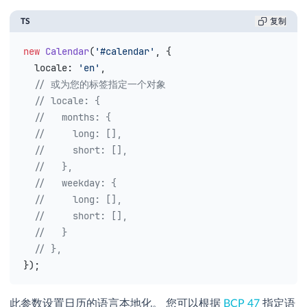
TS
复制
new
 Calendar
(
'#calendar'
, {
  locale
: 
'en'
,
  // 或为您的标签指定一个对象
  // locale: {
  //   months: {
  //     long: [],
  //     short: [],
  //   },
  //   weekday: {
  //     long: [],
  //     short: [],
  //   }
  // },
});
此参数设置日历的语言本地化。 您可以根据
BCP 47
指定语