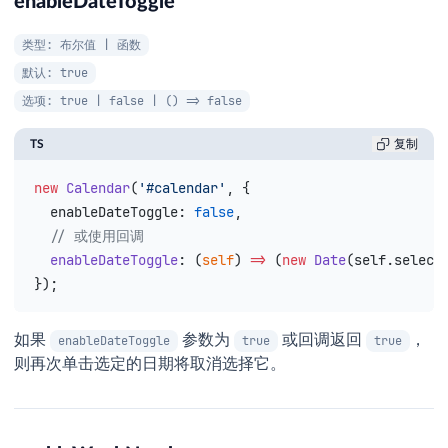
enableDateToggle
类型: 布尔值 | 函数
默认: true
选项: true | false | () => false
TS
复制
new
 Calendar
(
'#calendar'
, {
  enableDateToggle
: 
false
,
  // 或使用回调
  enableDateToggle
: (
self
) 
=>
 (
new
 Date
(
self
.
select
});
如果
参数为
或回调返回
，
enableDateToggle
true
true
则再次单击选定的日期将取消选择它。