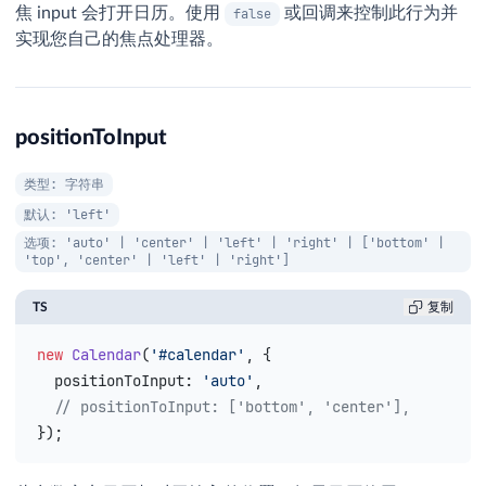
焦 input 会打开日历。使用
或回调来控制此行为并
false
实现您自己的焦点处理器。
positionToInput
类型: 字符串
默认: 'left'
选项: 'auto' | 'center' | 'left' | 'right' | ['bottom' |
'top', 'center' | 'left' | 'right']
TS
复制
new
 Calendar
(
'#calendar'
, {
  positionToInput
: 
'auto'
,
  // positionToInput: ['bottom', 'center'],
});