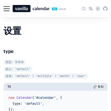
v3.1.0
设置
type
类型: 字符串
默认: 'default'
选项: 'default' | 'multiple' | 'month' | 'year'
TS
复制
new
 Calendar
(
'#calendar'
, {
  type
: 
'default'
,
});