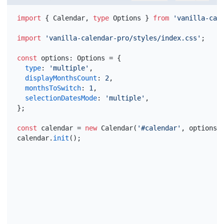
import
{
Calendar
,
type
Options
}
from
'vanilla-cal
import
'vanilla-calendar-pro/styles/index.css'
;
const
options
:
 Options = 
{
type
:
'multiple'
,
displayMonthsCount
:
2
,
monthsToSwitch
:
1
,
selectionDatesMode
:
'multiple'
,
}
;
const
calendar
 = 
new
 Calendar
(
'#calendar'
,
options
)
calendar
.
init
(
)
;