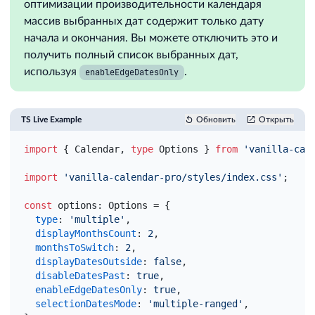
оптимизации производительности календаря
массив выбранных дат содержит только дату
начала и окончания. Вы можете отключить это и
получить полный список выбранных дат,
используя
.
enableEdgeDatesOnly
TS Live Example
Обновить
Открыть
import
{
Calendar
,
type
Options
}
from
'vanilla-cal
import
'vanilla-calendar-pro/styles/index.css'
;
const
options
:
 Options = 
{
type
:
'multiple'
,
displayMonthsCount
:
2
,
monthsToSwitch
:
2
,
displayDatesOutside
:
false
,
disableDatesPast
:
true
,
enableEdgeDatesOnly
:
true
,
selectionDatesMode
:
'multiple-ranged'
,