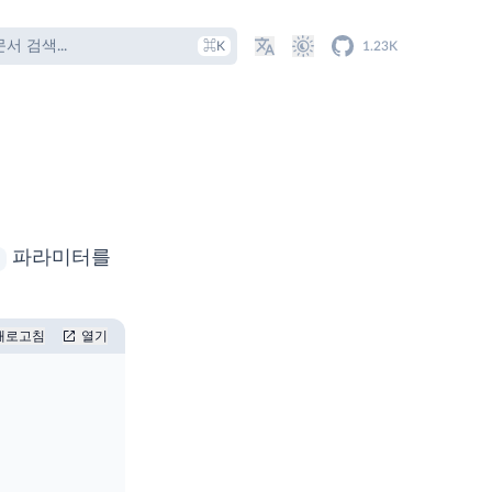
문서 검색...
⌘K
1.23K
파라미터를
새로고침
열기