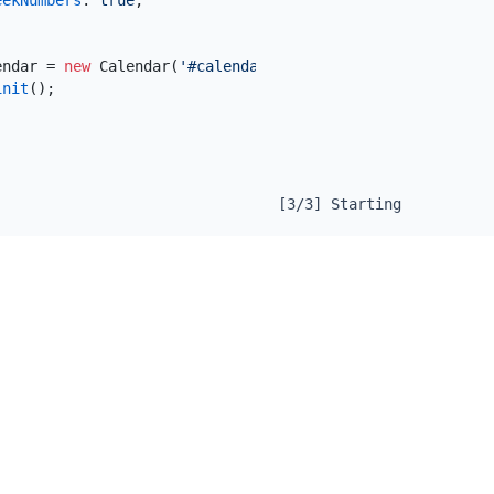
eekNumbers
:
true
,
endar
 = 
new
 Calendar
(
'#calendar'
,
options
)
;
init
(
)
;
[3/3] Starting