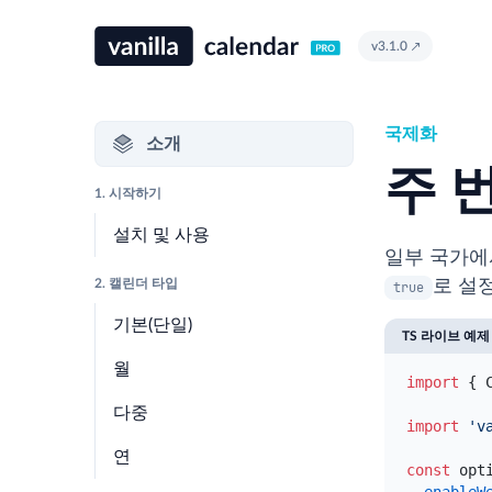
v3.1.0
국제화
소개
주 
1. 시작하기
설치 및 사용
일부 국가에
2. 캘린더 타입
로 설
true
기본(단일)
TS 라이브 예제
월
import
{
다중
import
'v
연
const
opt